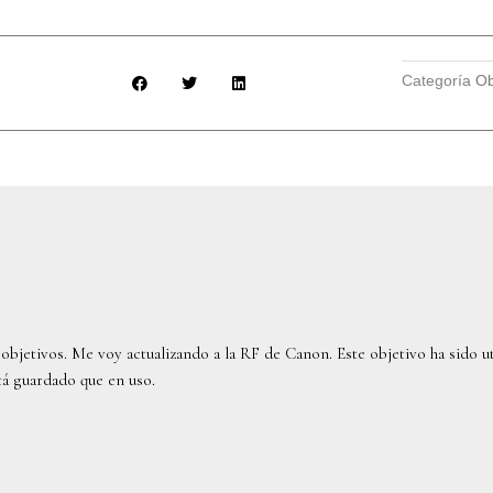
16-
35mm
1:2.8
L
Categoría
Ob
II
cantidad
objetivos. Me voy actualizando a la RF de Canon. Este objetivo ha sido u
tá guardado que en uso.