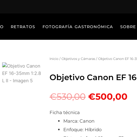
IO
RETRATOS
FOTOGRAFÍA GASTRONÓMICA
SOBRE
Inicio
/
Objetivos y Cámaras
/ Objetivo Canon EF 16-35
Objetivo Canon EF 16-
El
El
€
530,00
€
500,00
precio
pr
original
ac
Ficha técnica
era:
es
Marca:
Canon
€530,00.
€
Enfoque:
Híbrido