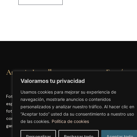
Antonio Iannello
Encuéntram
Valoramos tu privacidad
@antonioia
Usamos cookies para mejorar su experiencia de
@clicsculin
Fotógrafo profesional en Madrid
navegación, mostrarle anuncios o contenidos
especializado en retratos editoriales,
@iannellos
personalizados y analizar nuestro tráfico. Al hacer clic en
fotografía para perfiles de LinkedIn, fotografía
“Aceptar todo” usted da su consentimiento a nuestro uso
corporativa, modelos, actores y fotografía
de las cookies.
Política de cookies
gastronómica para restaurantes.
Personalizar
Rechazar todo
Aceptar todo