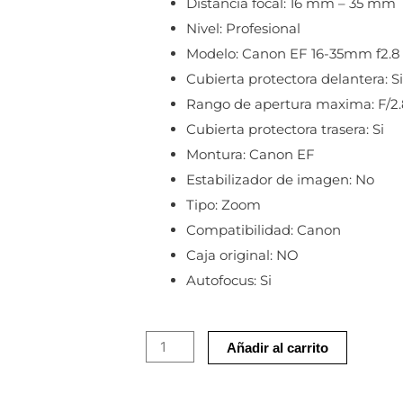
Distancia focal:
16 mm – 35 mm
Nivel:
Profesional
Modelo:
Canon EF 16-35mm f2.8 
Cubierta protectora delantera:
Si
Rango de apertura maxima:
F/2
Cubierta protectora trasera:
Si
Montura:
Canon EF
Estabilizador de imagen:
No
Tipo:
Zoom
Compatibilidad:
Canon
Caja original:
NO
Autofocus:
Si
Objetivo
Añadir al carrito
Canon
EF