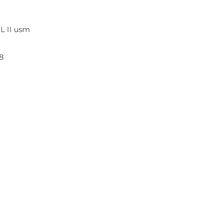
L II usm
.8