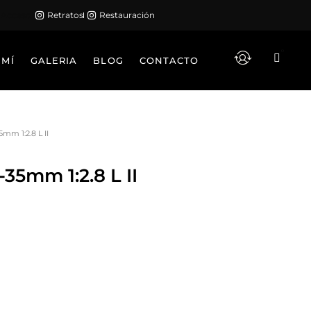
Acceso
Retratos
Restauración
0
Carrito
 MÍ
GALERIA
BLOG
CONTACTO
mm 1:2.8 L II
35mm 1:2.8 L II
ecio
tual
:
500,00.