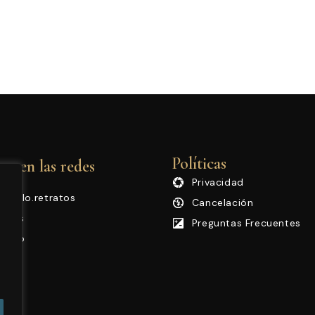
Políticas
e en las redes
Privacidad
nnello.retratos
Cancelación
arios
Preguntas Frecuentes
tudio